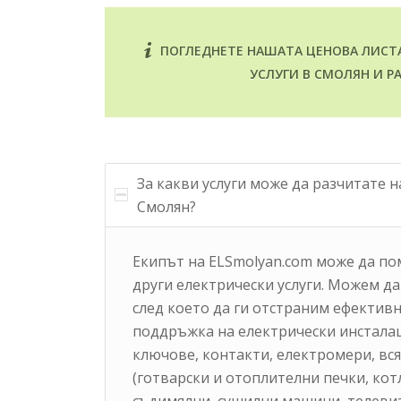
ПОГЛЕДНЕТЕ НАШАТА ЦЕНОВА ЛИСТА 
УСЛУГИ В СМОЛЯН И 
За какви услуги може да разчитате 
Смолян?
Екипът на ELSmolyan.com може да пом
други електрически услуги. Можем д
след което да ги отстраним ефективн
поддръжка на електрически инсталаци
ключове, контакти, електромери, вс
(готварски и отоплителни печки, кот
съдимялни, сушилни машини, телевиз