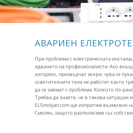
АВАРИЕН ЕЛЕКТРОТ
При проблеми с електрическата инсталаци
идването на професионалисти. Ако вкъщ
изгоряло, прехвърчат искри, чува се пук
осветителните тела не работят както тр
да се заемат с проблема. Колкото по-ран
Трябва да знаете, че в такива ситуации 
ELSmolyan.com ще изпратим възможно н
Смолян, защото разполагаме със собстве