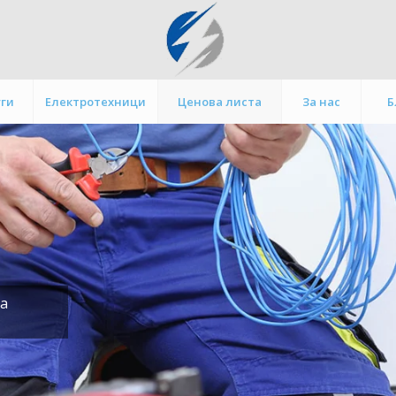
уги
Електротехници
Ценова листа
За нас
Б
на