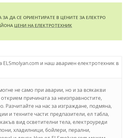
ЗА ДА СЕ ОРИЕНТИРАТЕ В ЦЕНИТЕ ЗА ЕЛЕКТРО
РАЙОНА
ЦЕНИ НА ЕЛЕКТРОТЕХНИК
на ELSmolyan.com и наш авариен електротехник в
огне не само при аварии, но и за всякакви
а открием причината за неизправностите,
о. Разчитайте на нас за изграждане, подмяна,
и и техните части: предпазители, ел табла,
якакъв вид осветителни тела, електроуреди
лони, хладилници, бойлери, перални,
ори) и други. Ние от ELSmolyan.com можем