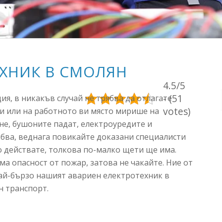
ЕХНИК В СМОЛЯН
4.5/5
- (51
я, в никакъв случай не трябва да отлагате
votes)
и или на работното ви място мирише на
ане, бушоните падат, електроуредите и
ябва, веднага повикайте доказани специалисти
о действате, толкова по-малко щети ще има.
има опасност от пожар, затова не чакайте. Ние от
ай-бързо нашият авариен електротехник в
н транспорт.