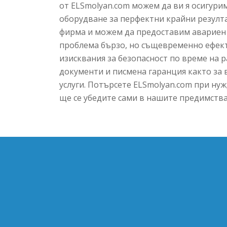
от ELSmolyan.com можем да ви я осигури
оборудване за перфектни крайни резулта
фирма и можем да предоставим авариен 
проблема бързо, но същевременно ефект
изисквания за безопасност по време на 
документи и писмена гаранция както за
услуги. Потърсете ELSmolyan.com при ну
ще се убедите сами в нашите предимства