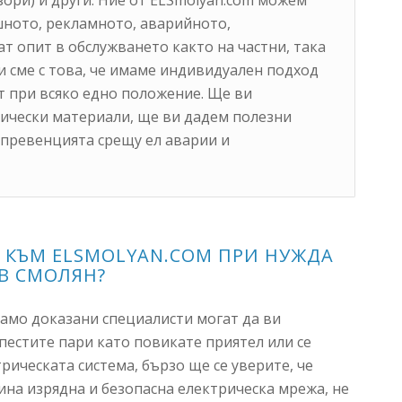
шното, рекламното, аварийното,
т опит в обслужването както на частни, така
и сме с това, че имаме индивидуален подход
т при всяко едно положение. Ще ви
ически материали, ще ви дадем полезни
 превенцията срещу ел аварии и
О КЪМ ELSMOLYAN.COM ПРИ НУЖДА
В СМОЛЯН?
само доказани специалисти могат да ви
спестите пари като повикате приятел или се
рическата система, бързо ще се уверите, че
ина изрядна и безопасна електрическа мрежа, не