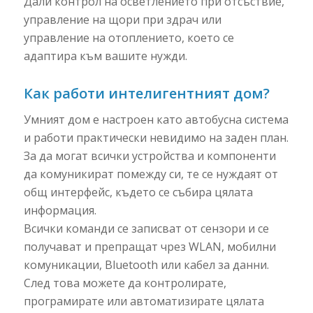
Дали контрол на осветлението при отсъствие,
управление на щори при здрач или
управление на отоплението, което се
адаптира към вашите нужди.
Как работи интелигентният дом?
Умният дом е настроен като автобусна система
и работи практически невидимо на заден план.
За да могат всички устройства и компоненти
да комуникират помежду си, те се нуждаят от
общ интерфейс, където се събира цялата
информация.
Всички команди се записват от сензори и се
получават и препращат чрез WLAN, мобилни
комуникации, Bluetooth или кабел за данни.
След това можете да контролирате,
програмирате или автоматизирате цялата